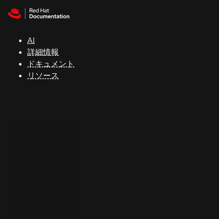
Skip to navigation
Skip to content
サ
ポ
ー
AI
ト
詳細情報
ドキュメント
リソース
コ
ン
ソ
ー
ル
開
発
者
ト
ラ