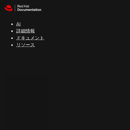
Skip to navigation
Skip to content
サ
ポ
ー
AI
ト
詳細情報
ドキュメント
リソース
コ
ン
ソ
ー
ル
開
発
者
ト
ラ