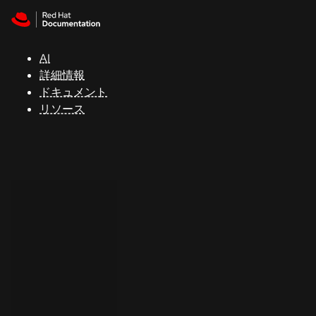
Skip to navigation
Skip to content
サ
ポ
ー
AI
ト
詳細情報
ドキュメント
リソース
コ
ン
ソ
ー
ル
開
発
者
ト
ラ