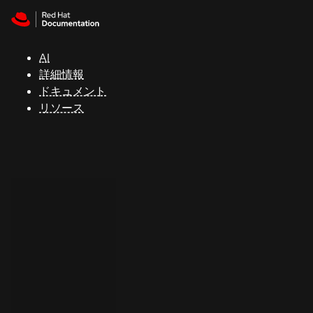
Skip to navigation
Skip to content
サ
ポ
ー
AI
ト
詳細情報
ドキュメント
リソース
コ
ン
ソ
ー
ル
開
発
者
ト
ラ