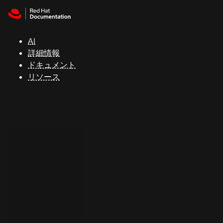
Skip to navigation
Skip to content
サ
ポ
ー
AI
ト
詳細情報
ドキュメント
リソース
コ
ン
ソ
ー
ル
開
発
者
ト
ラ