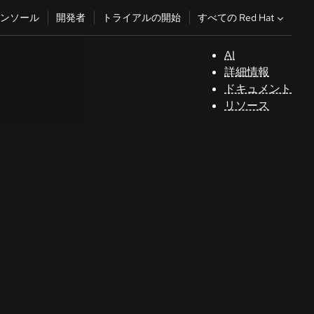
すべての Red Hat
ンソール
開発者
トライアルの開始
AI
サ
詳細情報
ポ
ドキュメント
ー
リソース
ト
コ
ン
ソ
ー
ル
開
発
者