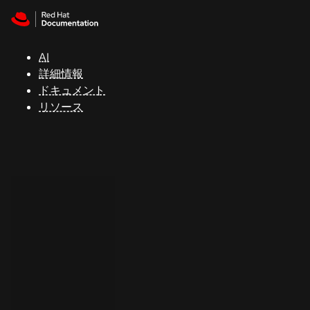
Skip to navigation
Skip to content
サ
ポ
ー
AI
ト
詳細情報
ドキュメント
リソース
コ
ン
ソ
ー
ル
開
発
者
ト
ラ