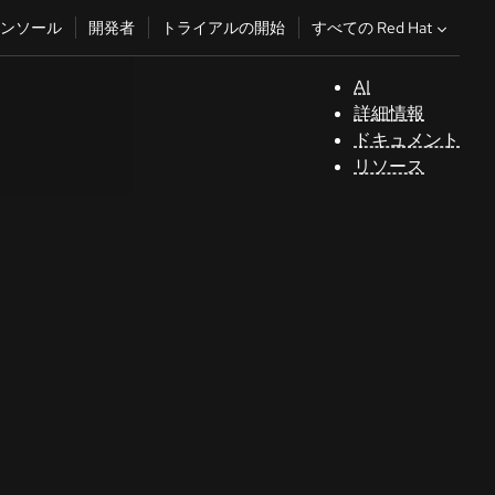
すべての Red Hat
ンソール
開発者
トライアルの開始
AI
サ
詳細情報
ポ
ドキュメント
ー
リソース
ト
コ
ン
ソ
ー
ル
開
発
者