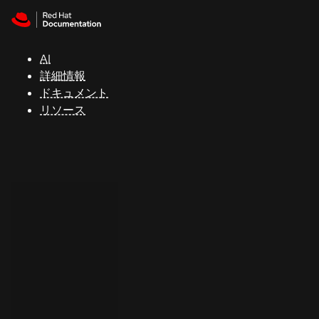
Skip to navigation
Skip to content
サ
ポ
ー
AI
ト
詳細情報
ドキュメント
リソース
コ
ン
ソ
ー
ル
開
発
者
ト
ラ