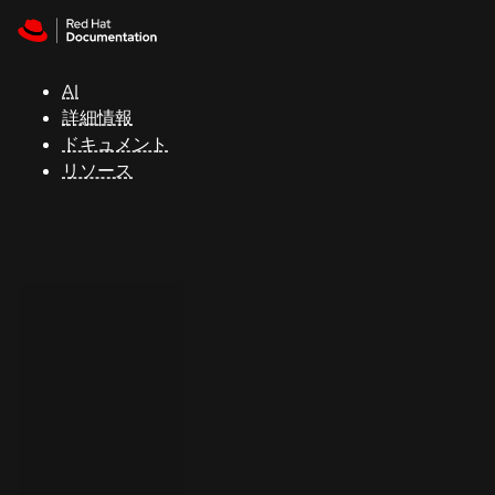
Skip to navigation
Skip to content
サ
ポ
ー
AI
ト
詳細情報
ドキュメント
リソース
コ
ン
ソ
ー
ル
開
発
者
ト
ラ