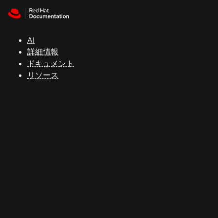
Skip to navigation
Skip to content
サ
ポ
ー
AI
ト
詳細情報
ドキュメント
リソース
コ
ン
ソ
ー
ル
開
発
者
ト
ラ