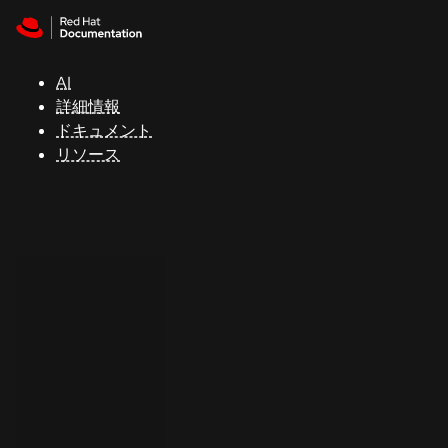
Skip to navigation
Skip to content
サ
ポ
ー
AI
ト
詳細情報
ドキュメント
リソース
コ
ン
ソ
ー
ル
開
発
者
ト
ラ