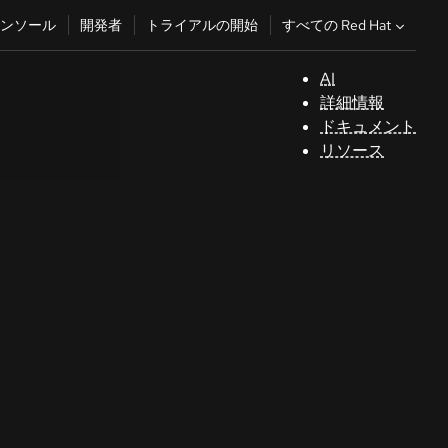
すべての Red Hat
ンソール
開発者
トライアルの開始
AI
サ
詳細情報
ポ
ドキュメント
ー
リソース
ト
コ
ン
ソ
ー
ル
開
発
者