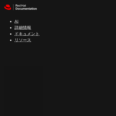
Skip to navigation
Skip to content
サ
ポ
ー
AI
ト
詳細情報
ドキュメント
リソース
コ
ン
ソ
ー
ル
開
発
者
ト
ラ