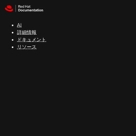
Skip to navigation
Skip to content
サ
ポ
ー
AI
ト
詳細情報
ドキュメント
リソース
コ
ン
ソ
ー
ル
開
発
者
ト
ラ