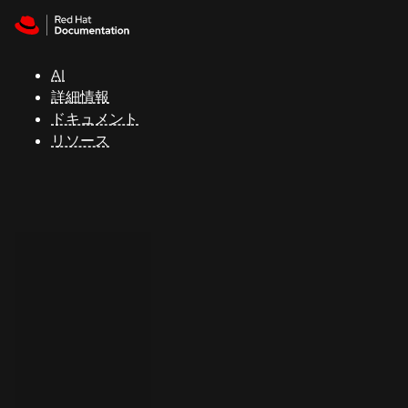
Skip to navigation
Skip to content
サ
ポ
ー
AI
ト
詳細情報
ドキュメント
リソース
コ
ン
ソ
ー
ル
開
発
者
ト
ラ