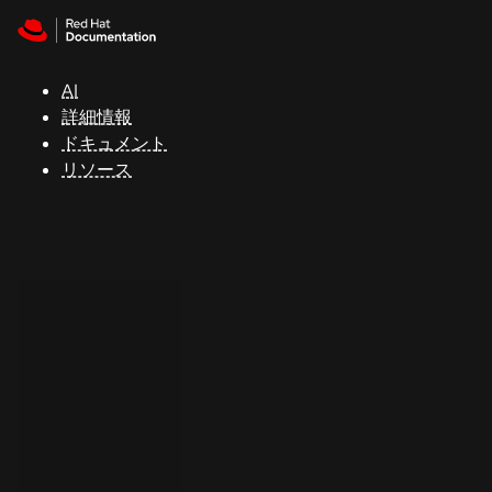
Skip to navigation
Skip to content
サ
ポ
ー
AI
ト
詳細情報
ドキュメント
リソース
コ
ン
ソ
ー
ル
開
発
者
ト
ラ