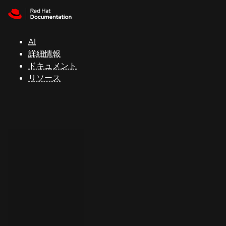
Skip to navigation
Skip to content
サ
ポ
ー
AI
ト
詳細情報
ドキュメント
リソース
コ
ン
ソ
ー
ル
開
発
者
ト
ラ