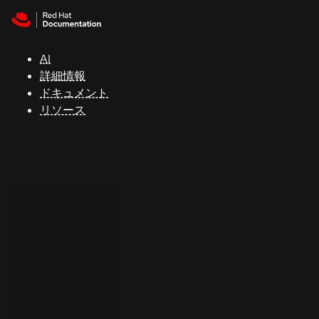
Skip to navigation
Skip to content
サ
ポ
ー
AI
ト
詳細情報
ドキュメント
リソース
コ
ン
ソ
ー
ル
開
発
者
ト
ラ