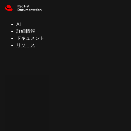
Skip to navigation
Skip to content
サ
ポ
ー
AI
ト
詳細情報
ドキュメント
リソース
コ
ン
ソ
ー
ル
開
発
者
ト
ラ