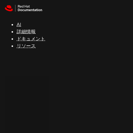
Skip to navigation
Skip to content
サ
ポ
ー
AI
ト
詳細情報
ドキュメント
リソース
コ
ン
ソ
ー
ル
開
発
者
ト
ラ