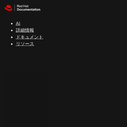
Skip to navigation
Skip to content
サ
ポ
ー
AI
ト
詳細情報
ドキュメント
リソース
コ
ン
ソ
ー
ル
開
発
者
ト
ラ