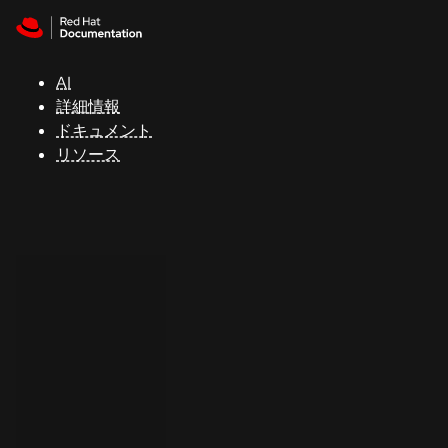
Skip to navigation
Skip to content
サ
ポ
ー
AI
ト
詳細情報
ドキュメント
リソース
コ
ン
ソ
ー
ル
開
発
者
ト
ラ