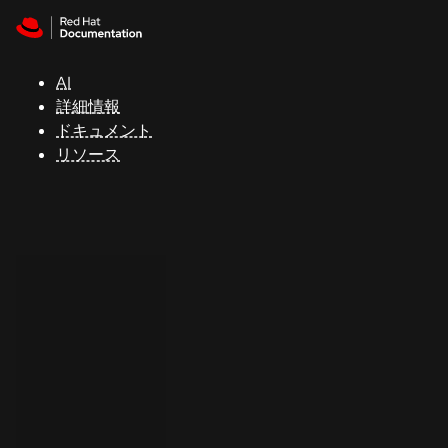
Skip to navigation
Skip to content
サ
ポ
ー
AI
ト
詳細情報
ドキュメント
リソース
コ
ン
ソ
ー
ル
開
発
者
ト
ラ