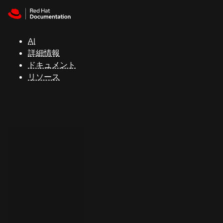
Skip to navigation
Skip to content
サ
ポ
ー
AI
ト
詳細情報
ドキュメント
リソース
コ
ン
ソ
ー
ル
開
発
者
ト
ラ