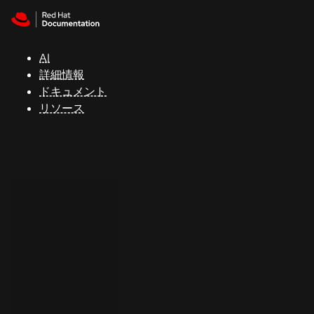
Skip to navigation
Skip to content
サ
ポ
ー
AI
ト
詳細情報
ドキュメント
リソース
コ
ン
ソ
ー
ル
開
発
者
ト
ラ