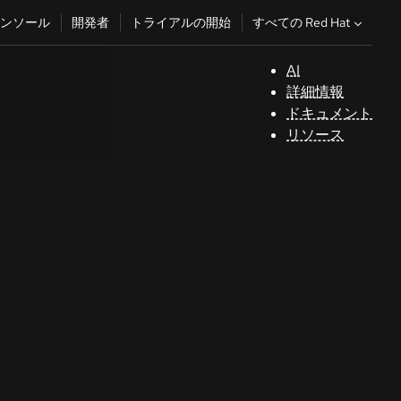
すべての Red Hat
ンソール
開発者
トライアルの開始
AI
サ
詳細情報
ポ
ドキュメント
ー
リソース
ト
コ
ン
ソ
ー
ル
開
発
者