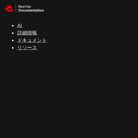
Skip to navigation
Skip to content
サ
ポ
ー
AI
ト
詳細情報
ドキュメント
リソース
コ
ン
ソ
ー
ル
開
発
者
ト
ラ