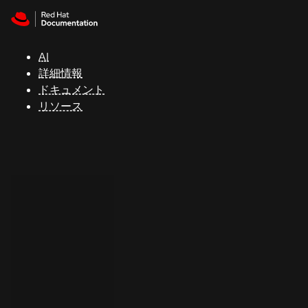
Skip to navigation
Skip to content
サ
ポ
ー
AI
ト
詳細情報
ドキュメント
リソース
コ
ン
ソ
ー
ル
開
発
者
ト
ラ