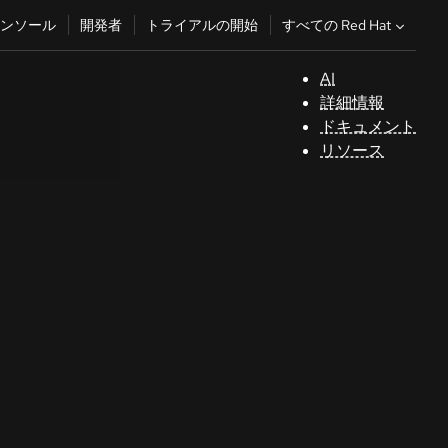
すべての Red Hat
ンソール
開発者
トライアルの開始
AI
サ
詳細情報
ポ
ドキュメント
ー
リソース
ト
コ
ン
ソ
ー
ル
開
発
者