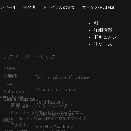
すべての Red Hat
ンソール
開発者
トライアルの開始
AI
サ
詳細情報
ポ
ドキュメント
ー
リソース
ト
テクノロジートピック
コ
AI/ML
ン
ソ
自動化
ー
Java
ル
Kubernetes
See all topics
開
発
者