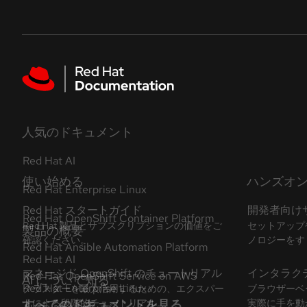
Skip to navigation
Skip to content
Featured links
人気のドキュメント
Red Hat AI
Red Hat Enterprise Linux
Red Hat OpenShift Container Platform
Red Hat Ansible Automation Platform
Red Hat OpenShift Service on AWS
すべてのドキュメントを見る