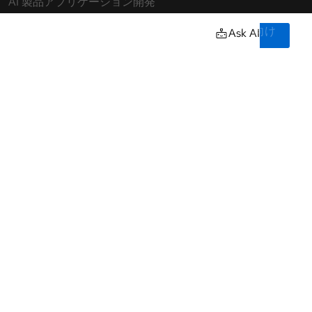
ト
Training & certifications
ラ
イ
Courses and exams
ア
owered by our
ル
Certifications
の
開
Skills assessments
始
Red Hat Academy
お
Learning subscription
イティブ
問
い
Explore training
合
わ
言
語
せ
の
選
択