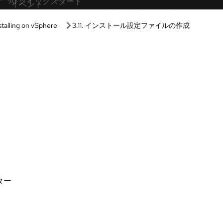
ン
ラーニングパス
サンドボックス
Guided learning
や設定なしで、当社の製品やテク
Receive custom learning plans p
ぐに使い始めることができます。
AI assistant.
ティブラボ
AI/ML
ースのハンズオン体験を通して、
自動化
かしながら学習できます。
Kubernetes とクラウドネ
ラクティブデモ
アーで製品の機能を確認できま
Linux
Red Hat Hybrid Cloud
アル
機能、適合性の評価。
ンロード