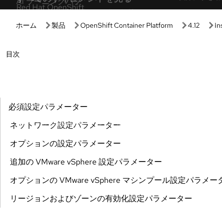
使い始める
ハンズオ
Red Hat スタートガイド
開発者向け
Red Hat 製品とサブスクリプションの価値をご
セットアップ
確認ください。
ノロジーをす
マネージド OpenShift のチュートリアル
インタラク
クラスターを最大活用するための、エクスパー
ブラウザーベ
トによる段階的チュートリアル。
実際に手を動
Red Hat Developer
AI インタ
Red Hat ソリューションを活用して、柔軟で信
ガイド付きツ
頼性の高いアプリケーションをビルドできま
す。
す。
製品トライ
Red Hat OpenShift の基本
製品の価値、
これらのリソースを活用して、一般的な
OpenShift タスクを実行できます。
製品をダウ