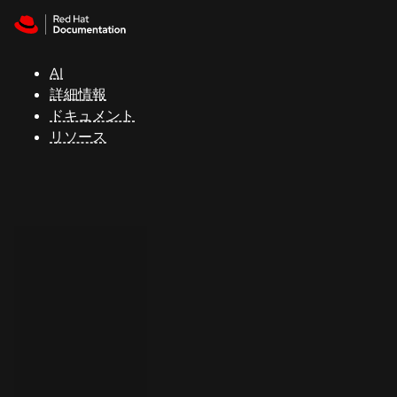
Skip to navigation
Skip to content
サ
ポ
ー
AI
ト
詳細情報
ドキュメント
リソース
コ
ン
ソ
ー
ル
開
発
者
ト
ラ