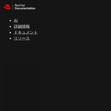
Skip to navigation
Skip to content
サ
ポ
ー
AI
ト
詳細情報
ドキュメント
リソース
コ
ン
ソ
ー
ル
開
発
者
ト
ラ