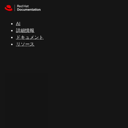
Skip to navigation
Skip to content
サ
ポ
ー
AI
ト
詳細情報
ドキュメント
リソース
コ
ン
ソ
ー
ル
開
発
者
ト
ラ