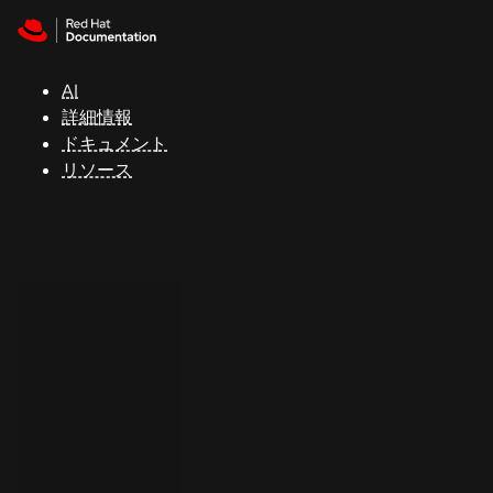
Skip to navigation
Skip to content
サ
ポ
ー
AI
ト
詳細情報
ドキュメント
リソース
コ
ン
ソ
ー
ル
開
発
者
ト
ラ