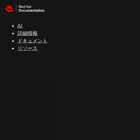
Skip to navigation
Skip to content
サ
ポ
ー
AI
ト
詳細情報
ドキュメント
リソース
コ
ン
ソ
ー
ル
開
発
者
ト
ラ