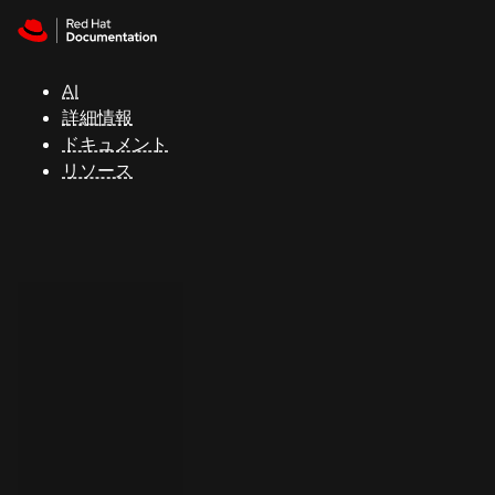
Skip to navigation
Skip to content
サ
ポ
ー
AI
ト
詳細情報
ドキュメント
リソース
コ
ン
ソ
ー
ル
開
発
者
ト
ラ