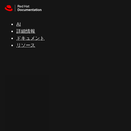
Skip to navigation
Skip to content
サ
ポ
ー
AI
ト
詳細情報
ドキュメント
リソース
コ
ン
ソ
ー
ル
開
発
者
ト
ラ