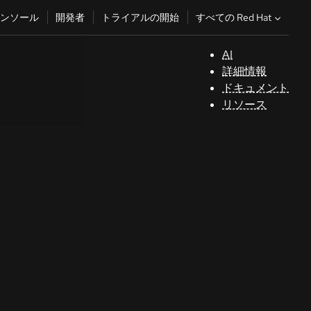
すべての Red Hat
ンソール
開発者
トライアルの開始
AI
サ
詳細情報
ポ
ドキュメント
ー
リソース
ト
コ
ン
ソ
ー
ル
開
発
者