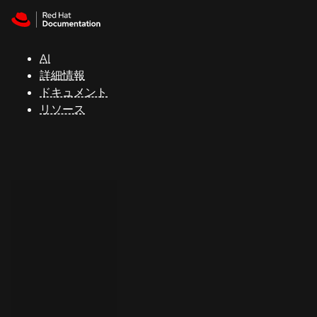
Skip to navigation
Skip to content
サ
ポ
ー
AI
ト
詳細情報
ドキュメント
リソース
コ
ン
ソ
ー
ル
開
発
者
ト
ラ