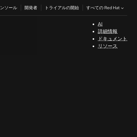
すべての Red Hat
ンソール
開発者
トライアルの開始
AI
サ
詳細情報
ポ
ドキュメント
ー
リソース
ト
コ
ン
ソ
ー
ル
開
発
者