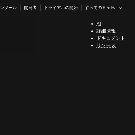
すべての Red Hat
ンソール
開発者
トライアルの開始
AI
サ
詳細情報
ポ
ドキュメント
ー
リソース
ト
コ
ン
ソ
ー
ル
開
発
者