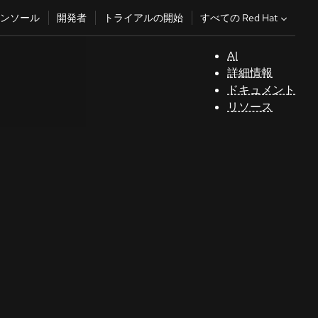
すべての Red Hat
ンソール
開発者
トライアルの開始
AI
サ
詳細情報
ポ
ドキュメント
ー
リソース
ト
コ
ン
ソ
ー
ル
開
発
者