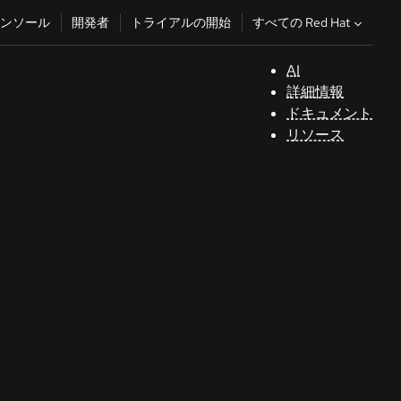
すべての Red Hat
ンソール
開発者
トライアルの開始
AI
サ
詳細情報
ポ
ドキュメント
ー
リソース
ト
コ
ン
ソ
ー
ル
開
発
者