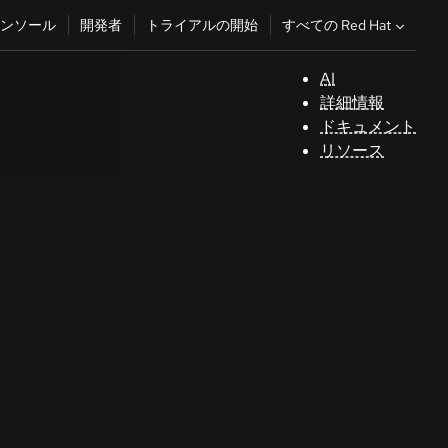
すべての Red Hat
ンソール
開発者
トライアルの開始
AI
サ
詳細情報
ポ
ドキュメント
ー
リソース
ト
コ
ン
ソ
ー
ル
開
発
者