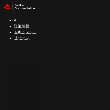
Skip to navigation
Skip to content
サ
ポ
ー
AI
ト
詳細情報
ドキュメント
リソース
コ
ン
ソ
ー
ル
開
発
者
ト
ラ