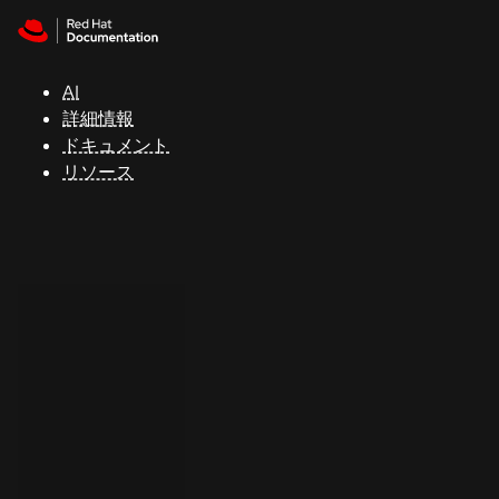
Skip to navigation
Skip to content
サ
ポ
ー
AI
ト
詳細情報
ドキュメント
リソース
コ
ン
ソ
ー
ル
開
発
者
ト
ラ