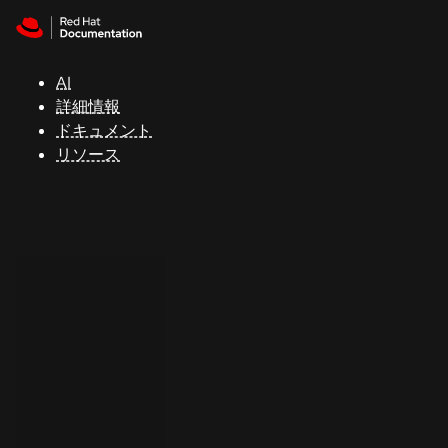
Skip to navigation
Skip to content
サ
ポ
ー
AI
ト
詳細情報
ドキュメント
リソース
コ
ン
ソ
ー
ル
開
発
者
ト
ラ