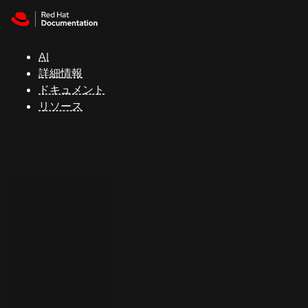
Skip to navigation
Skip to content
サ
ポ
ー
AI
ト
詳細情報
ドキュメント
リソース
コ
ン
ソ
ー
ル
開
発
者
ト
ラ