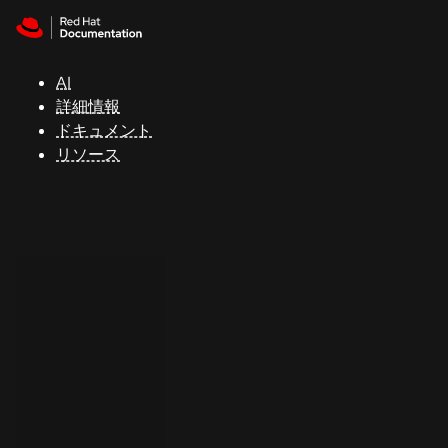
Skip to navigation
Skip to content
サ
ポ
ー
AI
ト
詳細情報
ドキュメント
リソース
コ
ン
ソ
ー
ル
開
発
者
ト
ラ